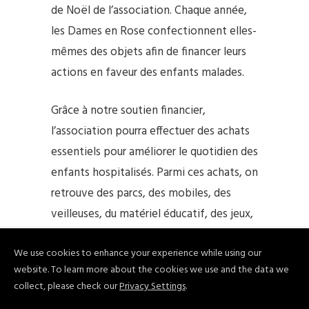
de Noël de l’association. Chaque année,
les Dames en Rose confectionnent elles-
mêmes des objets afin de financer leurs
actions en faveur des enfants malades.
Grâce à notre soutien financier,
l’association pourra effectuer des achats
essentiels pour améliorer le quotidien des
enfants hospitalisés. Parmi ces achats, on
retrouve des parcs, des mobiles, des
veilleuses, du matériel éducatif, des jeux,
des jouets d’éveil et des vêtements
We use cookies to enhance your experience while using our
adaptés, contribuant ainsi à rendre leur
website. To learn more about the cookies we use and the data we
séjour à l’hôpital plus confortable et
collect, please check our
Privacy Settings
.
agréable.